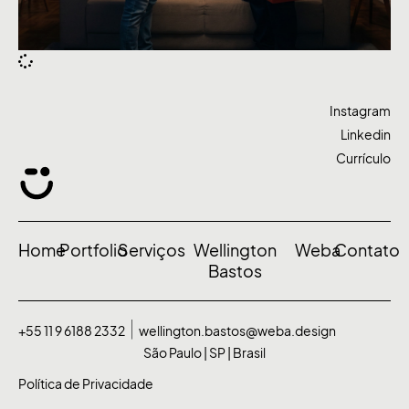
Instagram
Linkedin
Currículo
Home
Portfolio
Serviços
Wellington
Weba
Contato
Bastos
+55 11 9 6188 2332
wellington.bastos@weba.design
São Paulo | SP | Brasil
Política de Privacidade