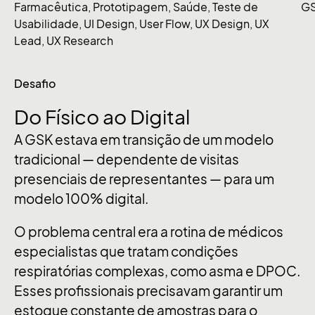
Farmacêutica
,
Prototipagem
,
Saúde
,
Teste de
G
Usabilidade
,
UI Design
,
User Flow
,
UX Design
,
UX
Lead
,
UX Research
Desafio
Do
Físico
ao
Digital
A GSK estava em transição de um modelo
tradicional — dependente de visitas
presenciais de representantes — para um
modelo 100% digital
.
O problema central era a rotina de médicos
especialistas que tratam condições
respiratórias complexas, como asma e DPOC
.
Esses profissionais precisavam garantir um
estoque constante de amostras para o